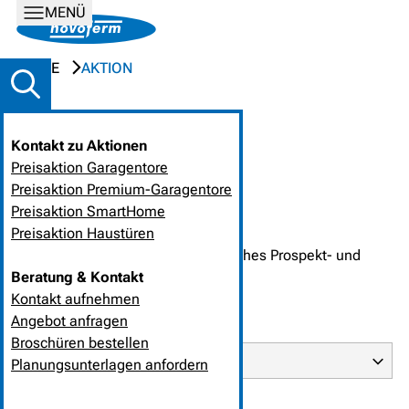
MENÜ
HOME
AKTION
Keine Aktion gefunden.
Kontakt zu Aktionen
Preisaktion Garagentore
BITTE WÄHLEN SIE AUS
Preisaktion Premium-Garagentore
Kontaktauswahl
*
Preisaktion SmartHome
Bitte kontaktieren Sie mich!
Preisaktion Haustüren
Bitte schicken Sie mir ausführliches Prospekt- und
Beratung & Kontakt
Informationsmaterial!
Kontakt aufnehmen
KONTAKTDATEN
Angebot anfragen
Anrede
*
Broschüren bestellen
Planungsunterlagen anfordern