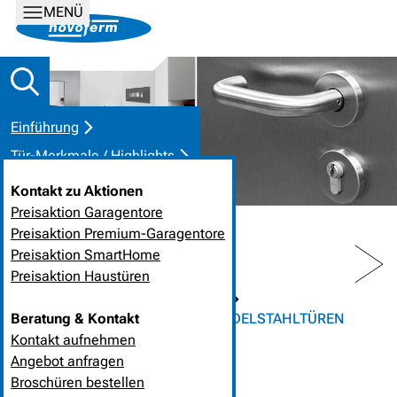
MENÜ
Einführung
Tür-Merkmale / Highlights
Pluspunkte im Überblick
Kontakt zu Aktionen
Technik und Details
Preisaktion Garagentore
Preisaktion Premium-Garagentore
Kontakt
PREV
NEXT
Preisaktion SmartHome
Preisaktion Haustüren
HOME
PRODUKTLÖSUNGEN
Beratung & Kontakt
OBJEKTTÜREN UND ZARGEN
EDELSTAHLTÜREN
Kontakt aufnehmen
Angebot anfragen
EDELSTAHLTÜREN
Broschüren bestellen