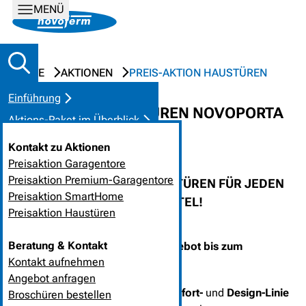
MENÜ
HOME
AKTIONEN
PREIS-AKTION HAUSTÜREN
Einführung
NOVOFERM HAUSTÜREN NOVOPORTA
Aktions-Paket im Überblick
HOME ZUM TOP-PREIS
Garagentor / Türen
Kontakt zu Aktionen
Pluspunkte im Überblick
Preisaktion Garagentore
Preisaktion Premium-Garagentore
SIE HABEN DIE WAHL: HAUSTÜREN FÜR JEDEN
Kontakt
Preisaktion SmartHome
GESCHMACK UND GELDBEUTEL!
Preisaktion Haustüren
Beratung & Kontakt
Haustüren zum Top-Preis im Angebot bis zum
Kontakt aufnehmen
31.08.2026
Angebot anfragen
Die
Novoferm Haustüren
der
Comfort-
und
Design-Linie
Broschüren bestellen