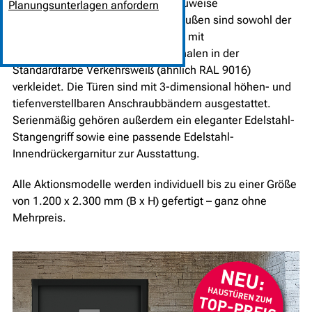
sind in einer Aluminium-Hybrid-Bauweise
Planungsunterlagen anfordern
(Aluminium/Kunststoff) gefertigt. Außen sind sowohl der
Blendrahmen als auch das Türblatt mit
pulverbeschichteten Aluminiumschalen in der
Standardfarbe Verkehrsweiß (ähnlich RAL 9016)
verkleidet. Die Türen sind mit 3-dimensional höhen- und
tiefenverstellbaren Anschraubbändern ausgestattet.
Serienmäßig gehören außerdem ein eleganter Edelstahl-
Stangengriff sowie eine passende Edelstahl-
Innendrückergarnitur zur Ausstattung.
Alle Aktionsmodelle werden individuell bis zu einer Größe
von 1.200 x 2.300 mm (B x H) gefertigt – ganz ohne
Mehrpreis.