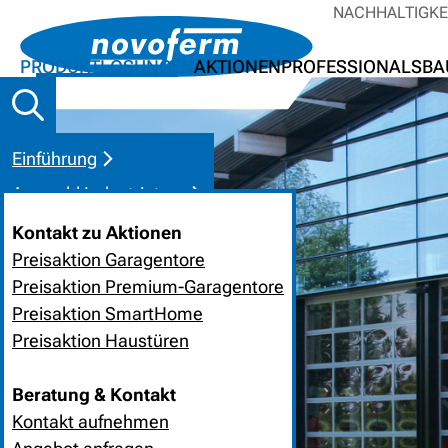
NACHHALTIGKE
PRODUKTLÖSUNGEN
AKTIONEN
PROFESSIONALS
BA
Einführung
Auswahl Industrietore
Kontakt
Kontakt zu Aktionen
Preisaktion Garagentore
Preisaktion Premium-Garagentore
Preisaktion SmartHome
Preisaktion Haustüren
Beratung & Kontakt
Kontakt aufnehmen