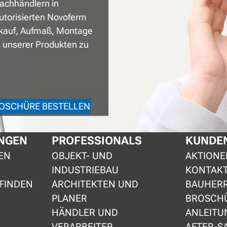
achhändlern in
utorisierten Novoferm
rkauf, Aufmaß, Montage
unserer Produkten zu
OSCHÜRE BESTELLEN
NGEN
PROFESSIONALS
KUNDEN
EN
OBJEKT- UND
AKTIONE
INDUSTRIEBAU
KONTAK
FINDEN
ARCHITEKTEN UND
BAUHER
PLANER
BROSCH
HÄNDLER UND
ANLEITU
VERARBEITER
AFTER-S