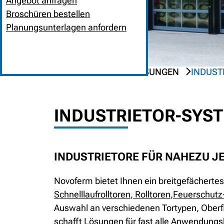
Angebot anfragen
Broschüren bestellen
Planungsunterlagen anfordern
HOME
PRODUKTLÖSUNGEN
INDUST
PREV
NEXT
INDUSTRIETOR-SYS
INDUSTRIETORE FÜR NAHEZU J
Novoferm bietet Ihnen ein breitgefächerte
Schnelllaufrolltoren
,
Rolltoren
,
Feuerschutz
Auswahl an verschiedenen Tortypen, Oberf
schafft Lösungen für fast alle Anwendungs