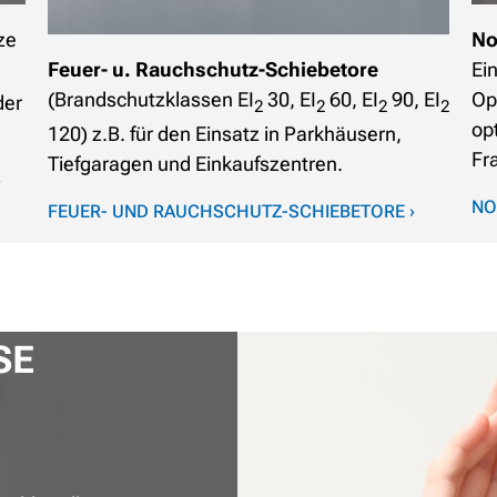
ze
No
Feuer- u. Rauchschutz-Schiebetore
Ei
(Brandschutzklassen EI
30, EI
60, EI
90, EI
Op
der
2
2
2
2
op
120) z.B. für den Einsatz in Parkhäusern,
Fr
Tiefgaragen und Einkaufszentren.
›
NO
FEUER- UND RAUCHSCHUTZ-SCHIEBETORE ›
SE