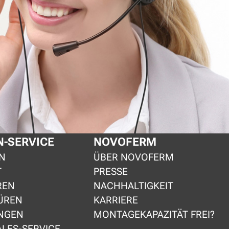
-SERVICE
NOVOFERM
N
ÜBER NOVOFERM
T
PRESSE
REN
NACHHALTIGKEIT
ÜREN
KARRIERE
NGEN
MONTAGEKAPAZITÄT FREI?
ALES-SERVICE