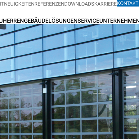
KONTAKT
IT
NEUIGKEITEN
REFERENZEN
DOWNLOADS
KARRIERE
UHERREN
GEBÄUDELÖSUNGEN
SERVICE
UNTERNEHME