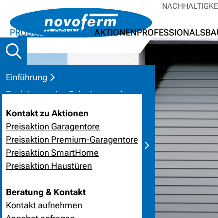
NACHHALTIGKE
PRODUKTLÖSUNGEN
AKTIONEN
PROFESSIONALS
BA
Einführung
Funktionsweise Schwingtore
Gründe für Schwingtore
Kontakt zu Aktionen
Preisaktion Garagentore
Auswahl Schwingtore
Preisaktion Premium-Garagentore
Vergleich Tor-Arten / Eigenschaften
Preisaktion SmartHome
Pluspunkte im Überblick
Preisaktion Haustüren
Inspirationen
Beratung & Kontakt
Kontakt
Kontakt aufnehmen
Darf´s mehr sein?