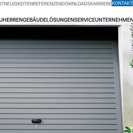
KONTAKT
IT
NEUIGKEITEN
REFERENZEN
DOWNLOADS
KARRIERE
UHERREN
GEBÄUDELÖSUNGEN
SERVICE
UNTERNEHME