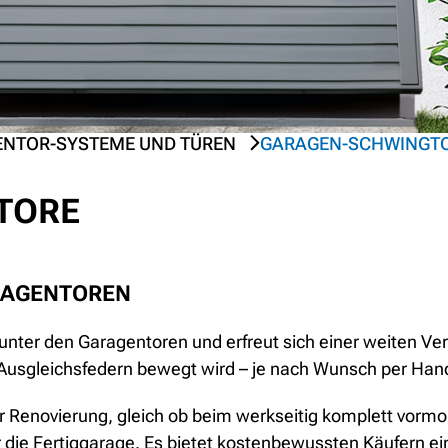
NTOR-SYSTEME UND TÜREN
GARAGEN-SCHWINGT
TORE
ARAGENTOREN
unter den Garagentoren und erfreut sich einer weiten Ve
t Ausgleichsfedern bewegt wird – je nach Wunsch per Han
er Renovierung, gleich ob beim werkseitig komplett vorm
die Fertiggarage. Es bietet kostenbewussten Käufern ei