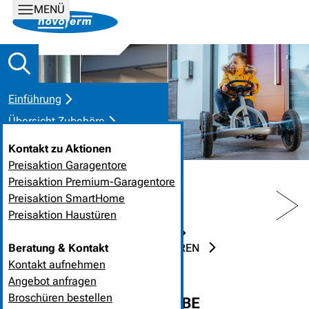
MENÜ
Einführung
Übersicht Zubehöre
Zubehöre im Detail
Kontakt zu Aktionen
Einsatz & Nutzen
Preisaktion Garagentore
Preisaktion Premium-Garagentore
Inspirationen
PREV
NEXT
Preisaktion SmartHome
Einlernen & Programmierung
Preisaktion Haustüren
Montage
HOME
PRODUKTLÖSUNGEN
Beratung & Kontakt
GARAGENTOR-SYSTEME UND TÜREN
Kontakt
ZUBEHÖR FÜR ANTRIEBE
Kontakt aufnehmen
Angebot anfragen
Broschüren bestellen
ZUBEHÖRE FÜR ANTRIEBE