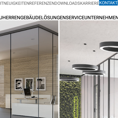
KONTAKT
IT
NEUIGKEITEN
REFERENZEN
DOWNLOADS
KARRIERE
UHERREN
GEBÄUDELÖSUNGEN
SERVICE
UNTERNEHME