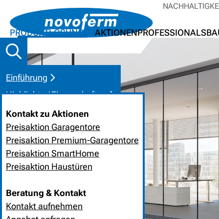
NACHHALTIGKE
PRODUKTLÖSUNGEN
AKTIONEN
PROFESSIONALS
BA
Einführung
Highlights / Eigenschaften
Pluspunkte im Überblick
Kontakt zu Aktionen
Preisaktion Garagentore
Inspirationen
Preisaktion Premium-Garagentore
Technik und Details
Preisaktion SmartHome
Kontakt
Preisaktion Haustüren
Beratung & Kontakt
Kontakt aufnehmen