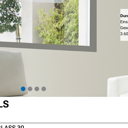
Durc
Eins
Gesu
3.6
LS
LASS 30