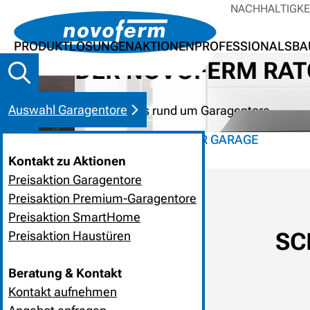
NACHHALTIGKE
PRODUKTLÖSUNGEN
AKTIONEN
PROFESSIONALS
BA
DER NOVOFERM RAT
Auswahl Garagentore
Tipps & Tricks rund um Garagentore
HOME
SCHWINGTOR GARAGE
Kontakt zu Aktionen
Preisaktion Garagentore
Preisaktion Premium-Garagentore
Preisaktion SmartHome
SC
Preisaktion Haustüren
Beratung & Kontakt
Kontakt aufnehmen