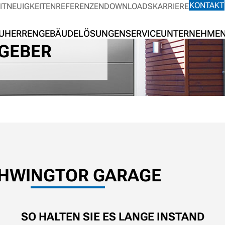
KONTAKT
IT
NEUIGKEITEN
REFERENZEN
DOWNLOADS
KARRIERE
UHERREN
GEBÄUDELÖSUNGEN
SERVICE
UNTERNEHME
GEBER
HWINGTOR GARAGE
SO HALTEN SIE ES LANGE INSTAND