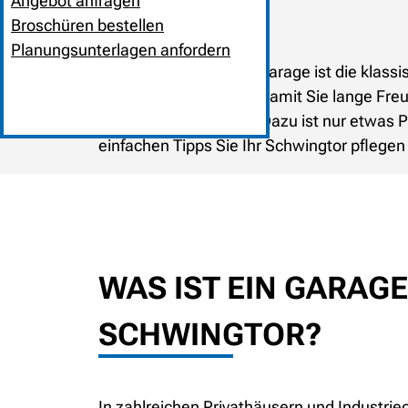
Angebot anfragen
Broschüren bestellen
Planungsunterlagen anfordern
Ein Schwingtor für die Garage ist die klas
Materialien erhältlich. Damit Sie lange F
Garagentors erhöhen. Dazu ist nur etwas Pf
einfachen Tipps Sie Ihr Schwingtor pflegen
WAS IST EIN GARAG
SCHWINGTOR?
In zahlreichen Privathäusern und Industrieo