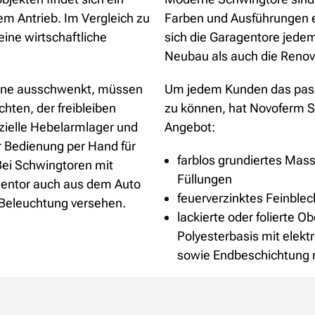
m Antrieb. Im Vergleich zu
Farben und Ausführungen e
ine wirtschaftliche
sich die Garagentore jede
Neubau als auch die Renovi
orne ausschwenkt, müssen
Um jedem Kunden das pass
ten, der freibleiben
zu können, hat Novoferm S
zielle Hebelarmlager und
Angebot:
r Bedienung per Hand für
farblos grundiertes Mas
Bei Schwingtoren mit
Füllungen
gentor auch aus dem Auto
feuerverzinktes Feinblec
 Beleuchtung versehen.
lackierte oder folierte O
Polyesterbasis mit elekt
sowie Endbeschichtung 