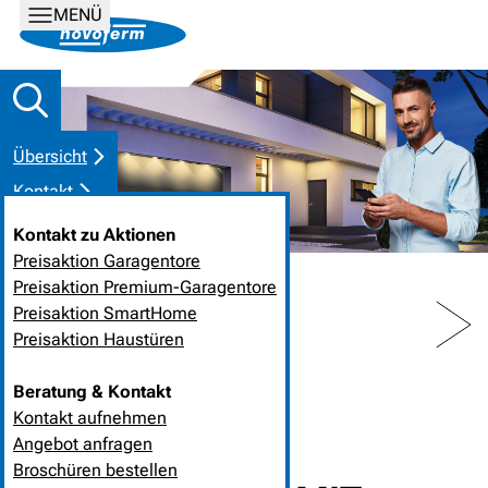
MENÜ
Übersicht
Kontakt
Kontakt zu Aktionen
Preisaktion Garagentore
Preisaktion Premium-Garagentore
PREV
NEXT
Preisaktion SmartHome
Preisaktion Haustüren
HOME
NEUIGKEITEN
Beratung & Kontakt
Kontakt aufnehmen
28. Januar 2017
❘
Angebot anfragen
Broschüren bestellen