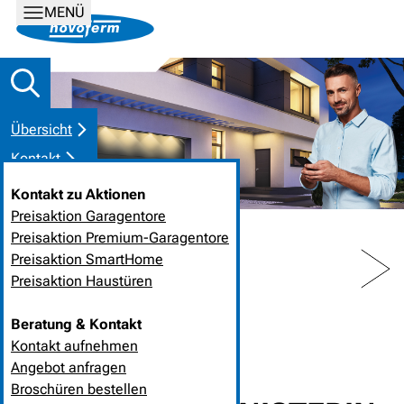
MENÜ
Übersicht
Kontakt
Kontakt zu Aktionen
Preisaktion Garagentore
Preisaktion Premium-Garagentore
PREV
NEXT
Preisaktion SmartHome
Preisaktion Haustüren
HOME
NEUIGKEITEN
Beratung & Kontakt
Kontakt aufnehmen
21. Januar 2017
❘
Unternehmen
Angebot anfragen
Broschüren bestellen