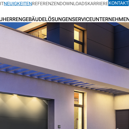
KONTAKT
IT
NEUIGKEITEN
REFERENZEN
DOWNLOADS
KARRIERE
UHERREN
GEBÄUDELÖSUNGEN
SERVICE
UNTERNEHME