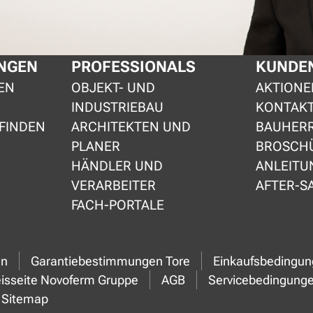
NGEN
PROFESSIONALS
KUNDEN
EN
OBJEKT- UND
AKTIONE
INDUSTRIEBAU
KONTAK
FINDEN
ARCHITEKTEN UND
BAUHER
PLANER
BROSCH
HÄNDLER UND
ANLEITU
VERARBEITER
AFTER-S
FACH-PORTALE
en
Garantiebestimmungen Tore
Einkaufsbedingu
isseite Novoferm Gruppe
AGB
Servicebedingung
Sitemap