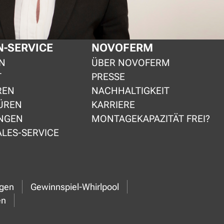
-SERVICE
NOVOFERM
N
ÜBER NOVOFERM
T
PRESSE
REN
NACHHALTIGKEIT
ÜREN
KARRIERE
NGEN
MONTAGEKAPAZITÄT FREI?
ALES-SERVICE
ngen
Gewinnspiel-Whirlpool
en