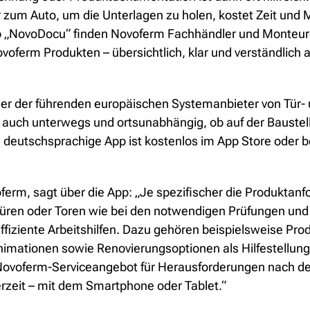
r zum Auto, um die Unterlagen zu holen, kostet Zeit und
pp „NovoDocu“ finden Novoferm Fachhändler und Monteure
voferm Produkten – übersichtlich, klar und verständlich 
ner der führenden europäischen Systemanbieter von Tür-
 auch unterwegs und ortsunabhängig, ob auf der Baustell
eutschsprachige App ist kostenlos im App Store oder bei
ferm, sagt über die App: „Je spezifischer die Produktan
n Türen oder Toren wie bei den notwendigen Prüfungen u
ffiziente Arbeitshilfen. Dazu gehören beispielsweise Pr
mationen sowie Renovierungsoptionen als Hilfestellung
e Novoferm-Serviceangebot für Herausforderungen nach d
zeit – mit dem Smartphone oder Tablet.“