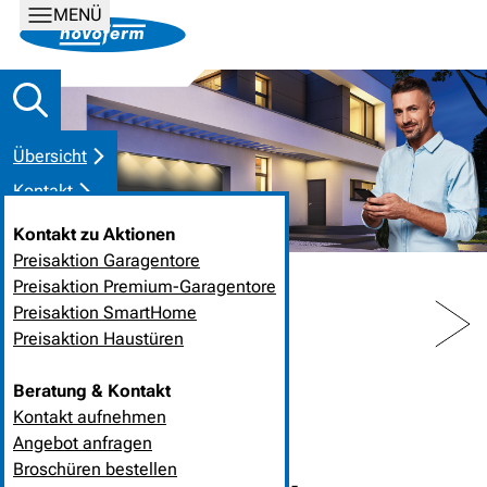
MENÜ
Übersicht
Kontakt
Kontakt zu Aktionen
Preisaktion Garagentore
Preisaktion Premium-Garagentore
PREV
NEXT
Preisaktion SmartHome
Preisaktion Haustüren
HOME
NEUIGKEITEN
Beratung & Kontakt
Kontakt aufnehmen
07. April 2020
❘
Unternehmen, Tore
Angebot anfragen
Broschüren bestellen