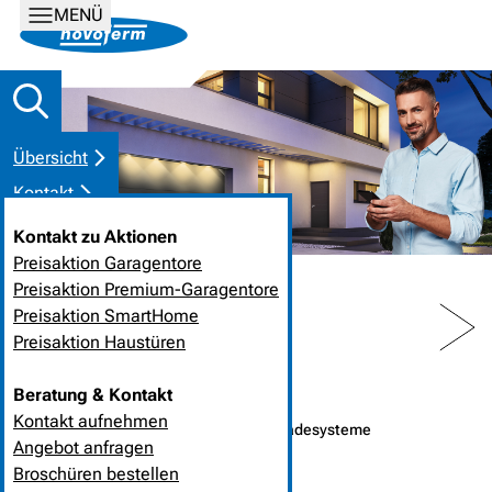
MENÜ
Übersicht
Kontakt
Kontakt zu Aktionen
Preisaktion Garagentore
Preisaktion Premium-Garagentore
PREV
NEXT
Preisaktion SmartHome
Preisaktion Haustüren
HOME
NEUIGKEITEN
Beratung & Kontakt
Kontakt aufnehmen
21. April 2023
❘
Industrietor- und Verladesysteme
Angebot anfragen
Broschüren bestellen