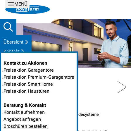
MENÜ
Übersicht
Kontakt
Kontakt zu Aktionen
Preisaktion Garagentore
Preisaktion Premium-Garagentore
PREV
NEXT
Preisaktion SmartHome
Preisaktion Haustüren
HOME
NEUIGKEITEN
Beratung & Kontakt
Kontakt aufnehmen
19. April 2023
❘
Industrietor- und Verladesysteme
Angebot anfragen
Broschüren bestellen