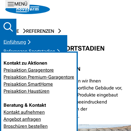
MENÜ
HOME
REFERENZEN
Einführung
REFERENZEN ZU SPORTSTADIEN
Referenzen Sportstadien
Anforderungen / Lösungen
Kontakt zu Aktionen
LASSEN SIE SICH INSPIRIEREN
Kontakt
Preisaktion Garagentore
Preisaktion Premium-Garagentore
In den folgenden Referenzen stellen wir Ihnen
Preisaktion SmartHome
beispielhaft Stadien und andere sportliche Gebäude vor,
Preisaktion Haustüren
in welchen hochwertige Novoferm Produkte eingebaut
wurden. Teils ungewöhnlich, teils beeindruckend
Beratung & Kontakt
präsentiert sich darin das Spektrum der
Kontakt aufnehmen
Einsatzmöglichkeiten als sehr breit.
Angebot anfragen
Broschüren bestellen