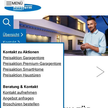
MENÜ
Übersicht
Kontakt
Kontakt zu Aktionen
Preisaktion Garagentore
Preisaktion Premium-Garagentore
PREV
NEXT
Preisaktion SmartHome
Preisaktion Haustüren
HOME
NEUIGKEITEN
Beratung & Kontakt
Kontakt aufnehmen
14. April 2023
❘
Garagentor-Systeme
Angebot anfragen
Broschüren bestellen