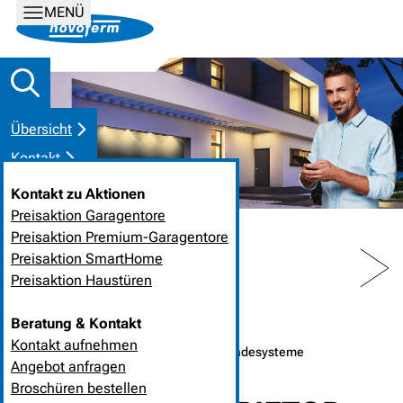
MENÜ
Übersicht
Kontakt
Kontakt zu Aktionen
Preisaktion Garagentore
Preisaktion Premium-Garagentore
PREV
NEXT
Preisaktion SmartHome
Preisaktion Haustüren
HOME
NEUIGKEITEN
Beratung & Kontakt
Kontakt aufnehmen
04. April 2023
❘
Industrietor- und Verladesysteme
Angebot anfragen
Broschüren bestellen