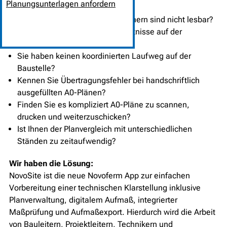
Planungsunterlagen anfordern
Baustelle unübersichtlich?
Ihre handschriftlichen Tür-Nummern sind nicht lesbar?
Sie haben schlechte Sichtverhältnisse auf der
Baustelle?
Sie haben keinen koordinierten Laufweg auf der
Baustelle?
Kennen Sie Übertragungsfehler bei handschriftlich
ausgefüllten A0-Plänen?
Finden Sie es kompliziert A0-Pläne zu scannen,
drucken und weiterzuschicken?
Ist Ihnen der Planvergleich mit unterschiedlichen
Ständen zu zeitaufwendig?
Wir haben die Lösung:
NovoSite ist die neue Novoferm App zur einfachen
Vorbereitung einer technischen Klarstellung inklusive
Planverwaltung, digitalem Aufmaß, integrierter
Maßprüfung und Aufmaßexport. Hierdurch wird die Arbeit
von Bauleitern, Projektleitern, Technikern und