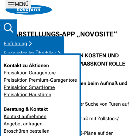
MENÜ
KLARSTELLUNGS-APP „NOVOSITE“
Einführung
Pluspunkte im Überblick
DEUTLICHE EINSPARUNG VON KOSTEN UND
Interesse
ZEIT BEI AUFMASS UND AUFMASSKONTROLLE
Kontakt zu Aktionen
Anmeldung
Preisaktion Garagentore
Preisaktion Premium-Garagentore
Dokumente
Sie wollen viel Zeit und hohe Kosten beim Aufmaß und
Preisaktion SmartHome
der Maßkontrolle sparen?
Preisaktion Haustüren
Sie verschwenden viel Zeit bei der Suche von Türen auf
Beratung & Kontakt
großen A0-Plänen?
Kontakt aufnehmen
Sie haben Messfehler beim Aufmaß mit Zollstock/
Angebot anfragen
Meterstab?
Broschüren bestellen
Finden Sie viele ausgedruckte A0-Pläne auf der