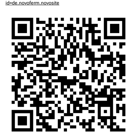
id=de.novoferm.novosite