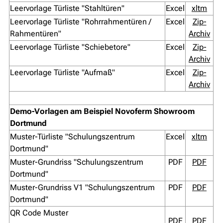
Leervorlage Türliste "Stahltüren"
Excel
xltm
Leervorlage Türliste "Rohrrahmentüren /
Excel
Zip-
Rahmentüren"
Archiv
Leervorlage Türliste "Schiebetore"
Excel
Zip-
Archiv
Leervorlage Türliste "Aufmaß"
Excel
Zip-
Archiv
Demo-Vorlagen am Beispiel Novoferm Showroom
Dortmund
Muster-Türliste "Schulungszentrum
Excel
xltm
Dortmund"
Muster-Grundriss "Schulungszentrum
PDF
PDF
Dortmund"
Muster-Grundriss V1 "Schulungszentrum
PDF
PDF
Dortmund"
QR Code Muster
PDF
PDF